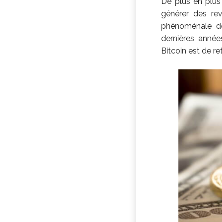
De plus en plus 
générer des re
phénoménale des
dernières année
Bitcoin est de r