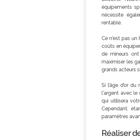
équipements spé
nécessite égal
rentable.
Ce n'est pas un 
coûts en équipem
de mineurs ont 
maximiser les g
grands acteurs s
Si l’âge d’or du
l'argent avec le
qui utilisera vo
Cependant, étan
paramètres ava
Réaliser d