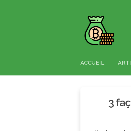
ACCUEIL
ART
3 fa