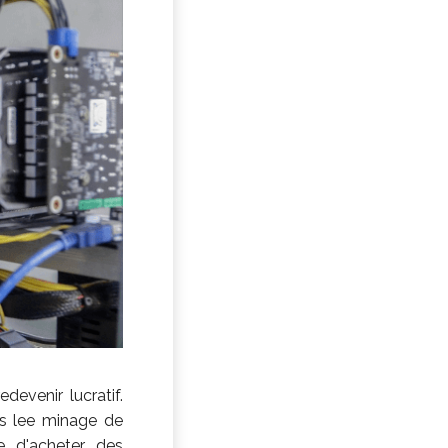
evenir lucratif.
ns lee minage de
re d'acheter des