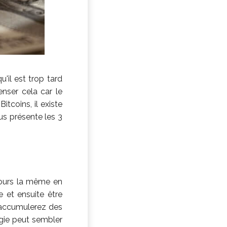
'il est trop tard
enser cela car le
tcoins, il existe
us présente les 3
ujours la même en
e et ensuite être
 accumulerez des
égie peut sembler