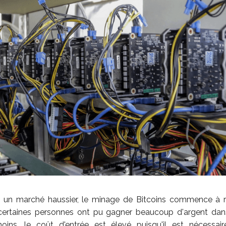
à un marché haussier, le minage de Bitcoins commence à red
certaines personnes ont pu gagner beaucoup d'argent da
oins, le coût d'entrée est élevé puisqu'il est nécessai