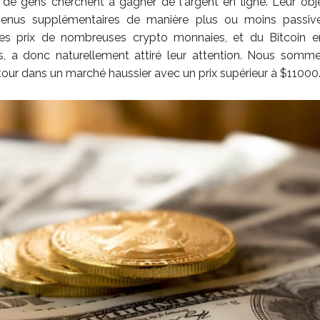
de gens cherchent à gagner de l'argent en ligne. Leur obje
venus supplémentaires de manière plus ou moins passive
 prix de nombreuses crypto monnaies, et du Bitcoin en 
s, a donc naturellement attiré leur attention. Nous somm
etour dans un marché haussier avec un prix supérieur à $11000